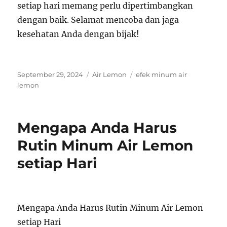
setiap hari memang perlu dipertimbangkan
dengan baik. Selamat mencoba dan jaga
kesehatan Anda dengan bijak!
Posted
Categories
Tags
September 29, 2024
Air Lemon
efek minum air
on
lemon
Mengapa Anda Harus
Rutin Minum Air Lemon
setiap Hari
Mengapa Anda Harus Rutin Minum Air Lemon
setiap Hari