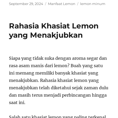
Posted
Categories
Tags
September 29, 2024
Manfaat Lemon
lemon minum
on
Rahasia Khasiat Lemon
yang Menakjubkan
Siapa yang tidak suka dengan aroma segar dan
rasa asam manis dari lemon? Buah yang satu
ini memang memiliki banyak khasiat yang
menakjubkan. Rahasia khasiat lemon yang
menakjubkan telah diketahui sejak zaman dulu
dan masih terus menjadi perbincangan hingga
saat ini.
Salah satu khasiat lemon yang paling terkenal