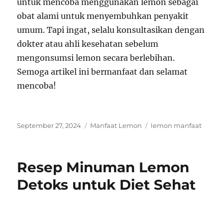
untuk mencoba menggunakan lemon sebagai
obat alami untuk menyembuhkan penyakit
umum. Tapi ingat, selalu konsultasikan dengan
dokter atau ahli kesehatan sebelum
mengonsumsi lemon secara berlebihan.
Semoga artikel ini bermanfaat dan selamat
mencoba!
Posted
Categories
Tags
September 27, 2024
Manfaat Lemon
lemon manfaat
on
Resep Minuman Lemon
Detoks untuk Diet Sehat