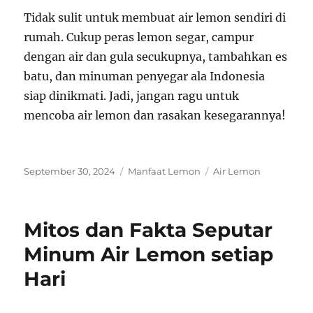
Tidak sulit untuk membuat air lemon sendiri di
rumah. Cukup peras lemon segar, campur
dengan air dan gula secukupnya, tambahkan es
batu, dan minuman penyegar ala Indonesia
siap dinikmati. Jadi, jangan ragu untuk
mencoba air lemon dan rasakan kesegarannya!
Posted
Categories
Tags
September 30, 2024
Manfaat Lemon
Air Lemon
on
Mitos dan Fakta Seputar
Minum Air Lemon setiap
Hari