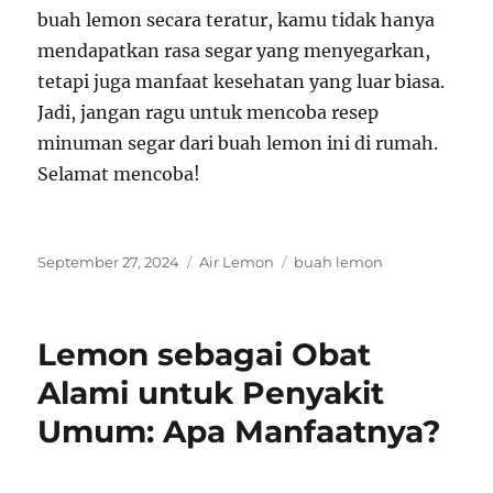
buah lemon secara teratur, kamu tidak hanya
mendapatkan rasa segar yang menyegarkan,
tetapi juga manfaat kesehatan yang luar biasa.
Jadi, jangan ragu untuk mencoba resep
minuman segar dari buah lemon ini di rumah.
Selamat mencoba!
Posted
Categories
Tags
September 27, 2024
Air Lemon
buah lemon
on
Lemon sebagai Obat
Alami untuk Penyakit
Umum: Apa Manfaatnya?