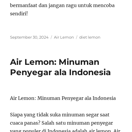
bermanfaat dan jangan ragu untuk mencoba
sendiri!
Posted
Categories
Tags
September 30, 2024
Air Lemon
diet lemon
on
Air Lemon: Minuman
Penyegar ala Indonesia
Air Lemon: Minuman Penyegar ala Indonesia
Siapa yang tidak suka minuman segar saat
cuaca panas? Salah satu minuman penyegar
yang populer di Indonesia adalah air lemon. Air