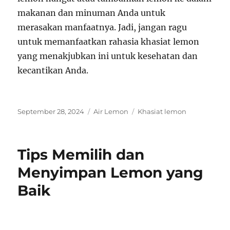
makanan dan minuman Anda untuk
merasakan manfaatnya. Jadi, jangan ragu
untuk memanfaatkan rahasia khasiat lemon
yang menakjubkan ini untuk kesehatan dan
kecantikan Anda.
Posted
Categories
Tags
September 28, 2024
Air Lemon
Khasiat lemon
on
Tips Memilih dan
Menyimpan Lemon yang
Baik