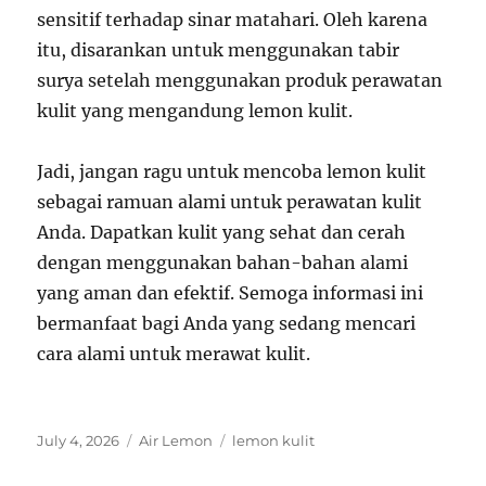
sensitif terhadap sinar matahari. Oleh karena
itu, disarankan untuk menggunakan tabir
surya setelah menggunakan produk perawatan
kulit yang mengandung lemon kulit.
Jadi, jangan ragu untuk mencoba lemon kulit
sebagai ramuan alami untuk perawatan kulit
Anda. Dapatkan kulit yang sehat dan cerah
dengan menggunakan bahan-bahan alami
yang aman dan efektif. Semoga informasi ini
bermanfaat bagi Anda yang sedang mencari
cara alami untuk merawat kulit.
Posted
Categories
Tags
July 4, 2026
Air Lemon
lemon kulit
on