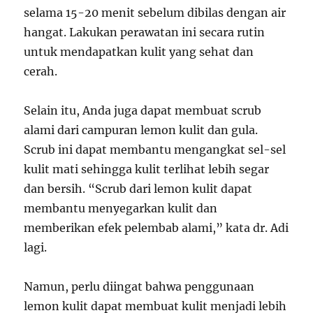
selama 15-20 menit sebelum dibilas dengan air
hangat. Lakukan perawatan ini secara rutin
untuk mendapatkan kulit yang sehat dan
cerah.
Selain itu, Anda juga dapat membuat scrub
alami dari campuran lemon kulit dan gula.
Scrub ini dapat membantu mengangkat sel-sel
kulit mati sehingga kulit terlihat lebih segar
dan bersih. “Scrub dari lemon kulit dapat
membantu menyegarkan kulit dan
memberikan efek pelembab alami,” kata dr. Adi
lagi.
Namun, perlu diingat bahwa penggunaan
lemon kulit dapat membuat kulit menjadi lebih