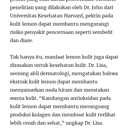
penelitian yang dilakukan oleh Dr. John dari
Universitas Kesehatan Harvard, pektin pada
kulit lemon dapat membantu mengurangi
risiko penyakit pencernaan seperti sembelit
dan diare.
Tak hanya itu, manfaat lemon kulit juga dapat
dirasakan untuk kesehatan kulit. Dr. Lisa,
seorang ahli dermatologi, mengatakan bahwa
ekstrak kulit lemon dapat membantu
menyamarkan noda hitam dan meratakan
warna kulit. “Kandungan antioksidan pada
kulit lemon dapat membantu merangsang
produksi kolagen dan membuat kulit terlihat
lebih cerah dan sehat,” ungkap Dr. Lisa.