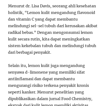
Menurut dr. Lisa Davis, seorang ahli kesehatan
holistik, “Lemon kulit mengandung flavonoid
dan vitamin C yang dapat membantu
melindungi sel-sel tubuh dari kerusakan akibat
radikal bebas.” Dengan mengonsumsi lemon
kulit secara rutin, kita dapat meningkatkan
sistem kekebalan tubuh dan melindungi tubuh
dari berbagai penyakit.
Selain itu, lemon kulit juga mengandung
senyawa d-limonene yang memiliki sifat
antiinflamasi dan dapat membantu
mengurangi risiko terkena penyakit kronis
seperti kanker. Menurut penelitian yang
dipublikasikan dalam jurnal Food Chemistry,
ekstrak dari kulit lemon memiliki aktivitas