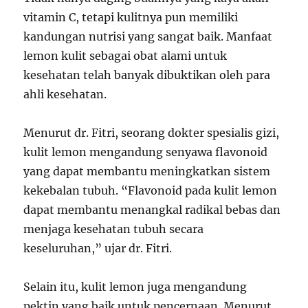
vitamin C, tetapi kulitnya pun memiliki
kandungan nutrisi yang sangat baik. Manfaat
lemon kulit sebagai obat alami untuk
kesehatan telah banyak dibuktikan oleh para
ahli kesehatan.
Menurut dr. Fitri, seorang dokter spesialis gizi,
kulit lemon mengandung senyawa flavonoid
yang dapat membantu meningkatkan sistem
kekebalan tubuh. “Flavonoid pada kulit lemon
dapat membantu menangkal radikal bebas dan
menjaga kesehatan tubuh secara
keseluruhan,” ujar dr. Fitri.
Selain itu, kulit lemon juga mengandung
pektin yang baik untuk pencernaan. Menurut