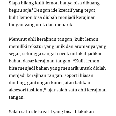
Siapa bilang kulit lemon hanya bisa dibuang
begitu saja? Dengan ide kreatif yang tepat,
kulit lemon bisa diubah menjadi kerajinan
tangan yang unik dan menarik.
Menurut ahli kerajinan tangan, kulit lemon
memiliki tekstur yang unik dan aromanya yang
segar, sehingga sangat cocok untuk dijadikan
bahan dasar kerajinan tangan. “Kulit lemon
bisa menjadi bahan yang menarik untuk diolah
menjadi kerajinan tangan, seperti hiasan
dinding, gantungan kunci, atau bahkan
aksesori fashion,” ujar salah satu ahli kerajinan
tangan.
Salah satu ide kreatif yang bisa dilakukan