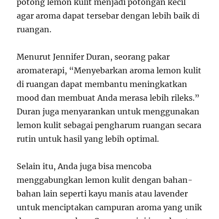
potong lemon kulit menjadi potongan kecil
agar aroma dapat tersebar dengan lebih baik di
ruangan.
Menurut Jennifer Duran, seorang pakar
aromaterapi, “Menyebarkan aroma lemon kulit
di ruangan dapat membantu meningkatkan
mood dan membuat Anda merasa lebih rileks.”
Duran juga menyarankan untuk menggunakan
lemon kulit sebagai pengharum ruangan secara
rutin untuk hasil yang lebih optimal.
Selain itu, Anda juga bisa mencoba
menggabungkan lemon kulit dengan bahan-
bahan lain seperti kayu manis atau lavender
untuk menciptakan campuran aroma yang unik