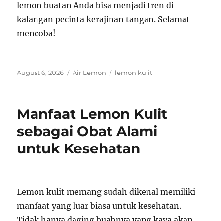
lemon buatan Anda bisa menjadi tren di
kalangan pecinta kerajinan tangan. Selamat
mencoba!
Posted
Categories
Tags
August 6, 2026
Air Lemon
lemon kulit
on
Manfaat Lemon Kulit
sebagai Obat Alami
untuk Kesehatan
Lemon kulit memang sudah dikenal memiliki
manfaat yang luar biasa untuk kesehatan.
Tidak hanya daging buahnya yang kaya akan