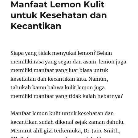
Manfaat Lemon Kulit
untuk Kesehatan dan
Kecantikan
Siapa yang tidak menyukai lemon? Selain
memiliki rasa yang segar dan asam, lemon juga
memiliki manfaat yang luar biasa untuk
kesehatan dan kecantikan kita. Namun,
tahukah kamu bahwa kulit lemon juga
memiliki manfaat yang tidak kalah hebatnya?
Manfaat lemon kulit untuk kesehatan dan
kecantikan sudah dikenal sejak zaman dahulu.
Menurut ahli gizi terkemuka, Dr. Jane Smith,