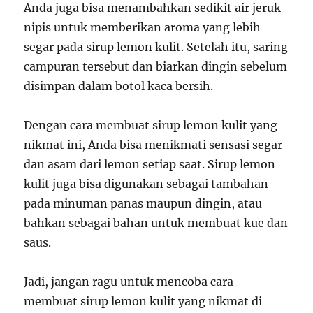
Anda juga bisa menambahkan sedikit air jeruk
nipis untuk memberikan aroma yang lebih
segar pada sirup lemon kulit. Setelah itu, saring
campuran tersebut dan biarkan dingin sebelum
disimpan dalam botol kaca bersih.
Dengan cara membuat sirup lemon kulit yang
nikmat ini, Anda bisa menikmati sensasi segar
dan asam dari lemon setiap saat. Sirup lemon
kulit juga bisa digunakan sebagai tambahan
pada minuman panas maupun dingin, atau
bahkan sebagai bahan untuk membuat kue dan
saus.
Jadi, jangan ragu untuk mencoba cara
membuat sirup lemon kulit yang nikmat di