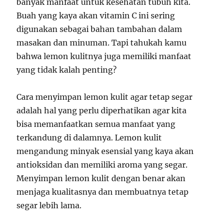
banyak manfaat untuk kesehatan tubuh kita.
Buah yang kaya akan vitamin C ini sering
digunakan sebagai bahan tambahan dalam
masakan dan minuman. Tapi tahukah kamu
bahwa lemon kulitnya juga memiliki manfaat
yang tidak kalah penting?
Cara menyimpan lemon kulit agar tetap segar
adalah hal yang perlu diperhatikan agar kita
bisa memanfaatkan semua manfaat yang
terkandung di dalamnya. Lemon kulit
mengandung minyak esensial yang kaya akan
antioksidan dan memiliki aroma yang segar.
Menyimpan lemon kulit dengan benar akan
menjaga kualitasnya dan membuatnya tetap
segar lebih lama.