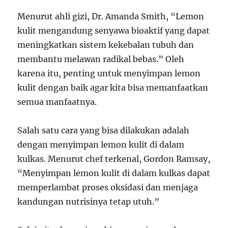
Menurut ahli gizi, Dr. Amanda Smith, “Lemon
kulit mengandung senyawa bioaktif yang dapat
meningkatkan sistem kekebalan tubuh dan
membantu melawan radikal bebas.” Oleh
karena itu, penting untuk menyimpan lemon
kulit dengan baik agar kita bisa memanfaatkan
semua manfaatnya.
Salah satu cara yang bisa dilakukan adalah
dengan menyimpan lemon kulit di dalam
kulkas. Menurut chef terkenal, Gordon Ramsay,
“Menyimpan lemon kulit di dalam kulkas dapat
memperlambat proses oksidasi dan menjaga
kandungan nutrisinya tetap utuh.”