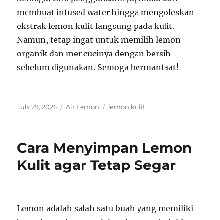
membuat infused water hingga mengoleskan
ekstrak lemon kulit langsung pada kulit.
Namun, tetap ingat untuk memilih lemon
organik dan mencucinya dengan bersih
sebelum digunakan. Semoga bermanfaat!
Posted
Categories
Tags
July 29, 2026
Air Lemon
lemon kulit
on
Cara Menyimpan Lemon
Kulit agar Tetap Segar
Lemon adalah salah satu buah yang memiliki