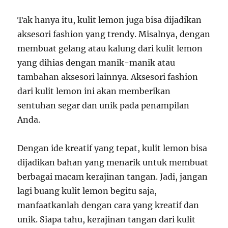
Tak hanya itu, kulit lemon juga bisa dijadikan
aksesori fashion yang trendy. Misalnya, dengan
membuat gelang atau kalung dari kulit lemon
yang dihias dengan manik-manik atau
tambahan aksesori lainnya. Aksesori fashion
dari kulit lemon ini akan memberikan
sentuhan segar dan unik pada penampilan
Anda.
Dengan ide kreatif yang tepat, kulit lemon bisa
dijadikan bahan yang menarik untuk membuat
berbagai macam kerajinan tangan. Jadi, jangan
lagi buang kulit lemon begitu saja,
manfaatkanlah dengan cara yang kreatif dan
unik. Siapa tahu, kerajinan tangan dari kulit