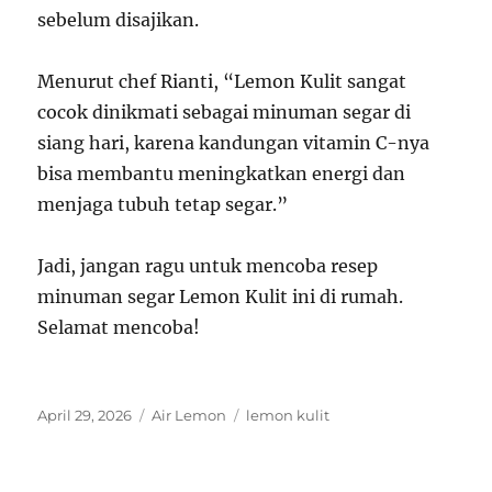
sebelum disajikan.
Menurut chef Rianti, “Lemon Kulit sangat
cocok dinikmati sebagai minuman segar di
siang hari, karena kandungan vitamin C-nya
bisa membantu meningkatkan energi dan
menjaga tubuh tetap segar.”
Jadi, jangan ragu untuk mencoba resep
minuman segar Lemon Kulit ini di rumah.
Selamat mencoba!
Posted
Categories
Tags
April 29, 2026
Air Lemon
lemon kulit
on