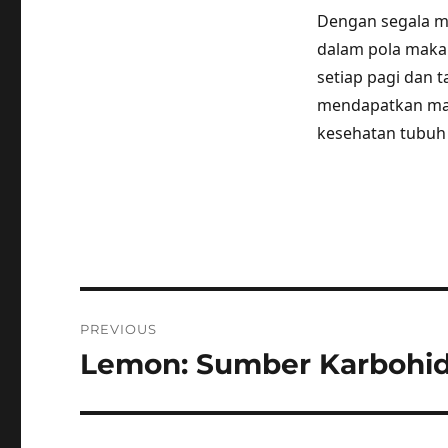
Dengan segala ma
dalam pola makan
setiap pagi dan
mendapatkan man
kesehatan tubuh
Post
PREVIOUS
navigation
Lemon: Sumber Karbohid
Previous
post: