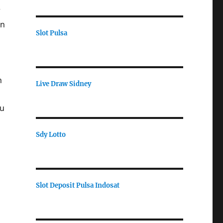
r
an
Slot Pulsa
n
Live Draw Sidney
tu
Sdy Lotto
n
Slot Deposit Pulsa Indosat