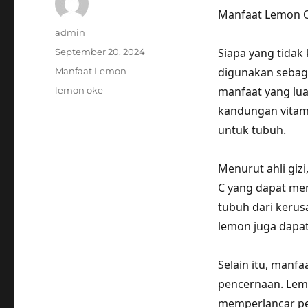
Manfaat Lemon O
Author
admin
Posted
Siapa yang tidak
September 20, 2024
on
Categories
digunakan sebag
Manfaat Lemon
Tags
manfaat yang lua
lemon oke
kandungan vitami
untuk tubuh.
Menurut ahli giz
C yang dapat men
tubuh dari kerus
lemon juga dapat
Selain itu, manf
pencernaan. Le
memperlancar pen