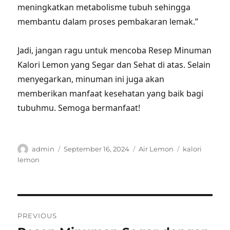
meningkatkan metabolisme tubuh sehingga
membantu dalam proses pembakaran lemak.”
Jadi, jangan ragu untuk mencoba Resep Minuman
Kalori Lemon yang Segar dan Sehat di atas. Selain
menyegarkan, minuman ini juga akan
memberikan manfaat kesehatan yang baik bagi
tubuhmu. Semoga bermanfaat!
Author
Posted
Categories
Tags
admin
September 16, 2024
Air Lemon
kalori
on
lemon
Post
PREVIOUS
navigation