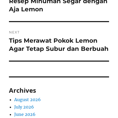
Resep Minuman Segar dengan
Previous
post:
Aja Lemon
NEXT
Tips Merawat Pokok Lemon
Next
post:
Agar Tetap Subur dan Berbuah
Archives
August 2026
July 2026
June 2026