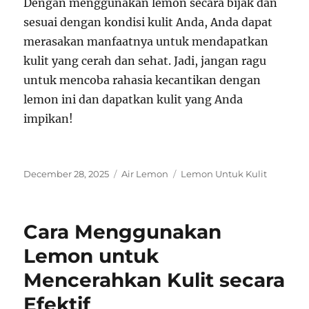
Dengan menggunakan lemon secara bijak dan
sesuai dengan kondisi kulit Anda, Anda dapat
merasakan manfaatnya untuk mendapatkan
kulit yang cerah dan sehat. Jadi, jangan ragu
untuk mencoba rahasia kecantikan dengan
lemon ini dan dapatkan kulit yang Anda
impikan!
Posted
Categories
Tags
December 28, 2025
Air Lemon
Lemon Untuk Kulit
on
Cara Menggunakan
Lemon untuk
Mencerahkan Kulit secara
Efektif