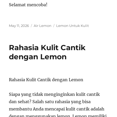
Selamat mencoba!
Posted
Categories
Tags
May 11, 2026
Air Lemon
Lemon Untuk Kulit
on
Rahasia Kulit Cantik
dengan Lemon
Rahasia Kulit Cantik dengan Lemon
Siapa yang tidak menginginkan kulit cantik
dan sehat? Salah satu rahasia yang bisa
membantu Anda mencapai kulit cantik adalah
dengan menggunakan lemon. Lemon memiliki