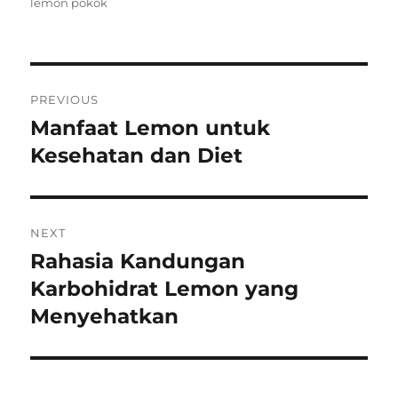
on
lemon pokok
Post
PREVIOUS
navigation
Manfaat Lemon untuk
Previous
post:
Kesehatan dan Diet
NEXT
Rahasia Kandungan
Next
post:
Karbohidrat Lemon yang
Menyehatkan