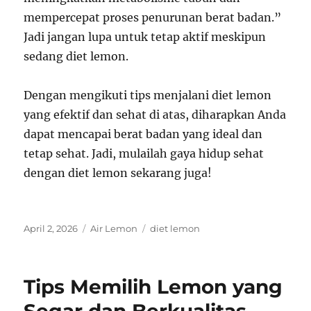
mempercepat proses penurunan berat badan.”
Jadi jangan lupa untuk tetap aktif meskipun
sedang diet lemon.
Dengan mengikuti tips menjalani diet lemon
yang efektif dan sehat di atas, diharapkan Anda
dapat mencapai berat badan yang ideal dan
tetap sehat. Jadi, mulailah gaya hidup sehat
dengan diet lemon sekarang juga!
Posted
Categories
Tags
April 2, 2026
Air Lemon
diet lemon
on
Tips Memilih Lemon yang