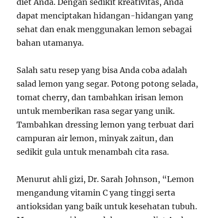
diet Anda. Dengan sedikit kreativitas, Anda
dapat menciptakan hidangan-hidangan yang
sehat dan enak menggunakan lemon sebagai
bahan utamanya.
Salah satu resep yang bisa Anda coba adalah
salad lemon yang segar. Potong potong selada,
tomat cherry, dan tambahkan irisan lemon
untuk memberikan rasa segar yang unik.
Tambahkan dressing lemon yang terbuat dari
campuran air lemon, minyak zaitun, dan
sedikit gula untuk menambah cita rasa.
Menurut ahli gizi, Dr. Sarah Johnson, “Lemon
mengandung vitamin C yang tinggi serta
antioksidan yang baik untuk kesehatan tubuh.