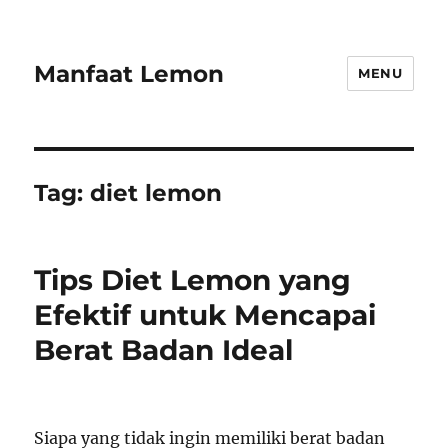
Manfaat Lemon
MENU
Tag:
diet lemon
Tips Diet Lemon yang
Efektif untuk Mencapai
Berat Badan Ideal
Siapa yang tidak ingin memiliki berat badan