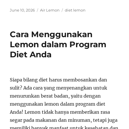
Posted
Categories
Tags
June 10, 2026
Air Lemon
diet lemon
on
Cara Menggunakan
Lemon dalam Program
Diet Anda
Siapa bilang diet harus membosankan dan
sulit? Ada cara yang menyenangkan untuk
menurunkan berat badan, yaitu dengan
menggunakan lemon dalam program diet
Anda! Lemon tidak hanya memberikan rasa
segar pada makanan dan minuman, tetapi juga
memiliki banyak manfaat untuk kesehatan dan