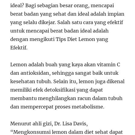
ideal? Bagi sebagian besar orang, mencapai
berat badan yang sehat dan ideal adalah impian
yang selalu dikejar. Salah satu cara yang efektif
untuk mencapai berat badan ideal adalah
dengan mengikuti Tips Diet Lemon yang
Efektif.
Lemon adalah buah yang kaya akan vitamin C
dan antioksidan, sehingga sangat baik untuk
kesehatan tubuh. Selain itu, lemon juga dikenal
memiliki efek detoksifikasi yang dapat
membantu menghilangkan racun dalam tubuh
dan mempercepat proses metabolisme.
Menurut ahli gizi, Dr. Lisa Davis,
“Mengkonsumsi lemon dalam diet sehat dapat