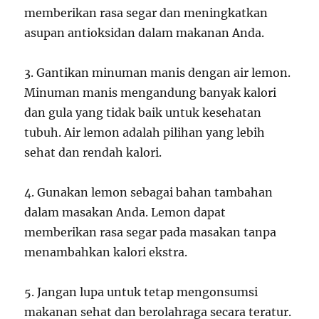
memberikan rasa segar dan meningkatkan
asupan antioksidan dalam makanan Anda.
3. Gantikan minuman manis dengan air lemon.
Minuman manis mengandung banyak kalori
dan gula yang tidak baik untuk kesehatan
tubuh. Air lemon adalah pilihan yang lebih
sehat dan rendah kalori.
4. Gunakan lemon sebagai bahan tambahan
dalam masakan Anda. Lemon dapat
memberikan rasa segar pada masakan tanpa
menambahkan kalori ekstra.
5. Jangan lupa untuk tetap mengonsumsi
makanan sehat dan berolahraga secara teratur.