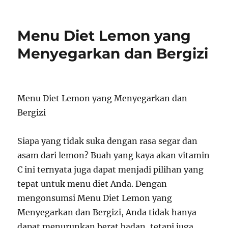
on
Menu Diet Lemon yang
Menyegarkan dan Bergizi
Menu Diet Lemon yang Menyegarkan dan
Bergizi
Siapa yang tidak suka dengan rasa segar dan
asam dari lemon? Buah yang kaya akan vitamin
C ini ternyata juga dapat menjadi pilihan yang
tepat untuk menu diet Anda. Dengan
mengonsumsi Menu Diet Lemon yang
Menyegarkan dan Bergizi, Anda tidak hanya
dapat menurunkan berat badan, tetapi juga