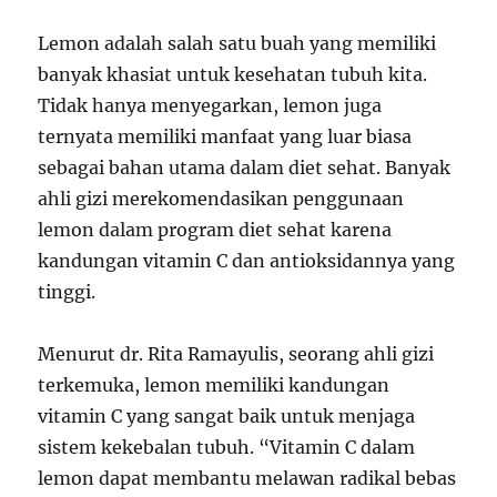
Lemon adalah salah satu buah yang memiliki
banyak khasiat untuk kesehatan tubuh kita.
Tidak hanya menyegarkan, lemon juga
ternyata memiliki manfaat yang luar biasa
sebagai bahan utama dalam diet sehat. Banyak
ahli gizi merekomendasikan penggunaan
lemon dalam program diet sehat karena
kandungan vitamin C dan antioksidannya yang
tinggi.
Menurut dr. Rita Ramayulis, seorang ahli gizi
terkemuka, lemon memiliki kandungan
vitamin C yang sangat baik untuk menjaga
sistem kekebalan tubuh. “Vitamin C dalam
lemon dapat membantu melawan radikal bebas