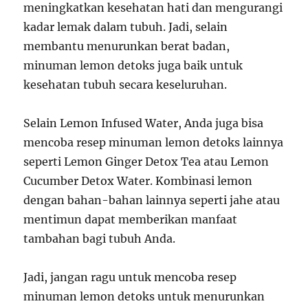
meningkatkan kesehatan hati dan mengurangi
kadar lemak dalam tubuh. Jadi, selain
membantu menurunkan berat badan,
minuman lemon detoks juga baik untuk
kesehatan tubuh secara keseluruhan.
Selain Lemon Infused Water, Anda juga bisa
mencoba resep minuman lemon detoks lainnya
seperti Lemon Ginger Detox Tea atau Lemon
Cucumber Detox Water. Kombinasi lemon
dengan bahan-bahan lainnya seperti jahe atau
mentimun dapat memberikan manfaat
tambahan bagi tubuh Anda.
Jadi, jangan ragu untuk mencoba resep
minuman lemon detoks untuk menurunkan