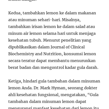
Kedua, tambahkan lemon ke dalam makanan
atau minuman sehari-hari. Misalnya,
tambahkan irisan lemon ke dalam salad atau
minum air lemon selama hari untuk menjaga
kesehatan tubuh. Menurut penelitian yang
dipublikasikan dalam Journal of Clinical
Biochemistry and Nutrition, konsumsi lemon
secara teratur dapat membantu menurunkan
berat badan dan mengontrol kadar gula darah.
Ketiga, hindari gula tambahan dalam minuman
lemon Anda. Dr. Mark Hyman, seorang dokter
ahli kesehatan fungsional, mengatakan, “Gula
tambahan dalam minuman lemon dapat
mengurangi manfaat kesehatan dari lemon itu