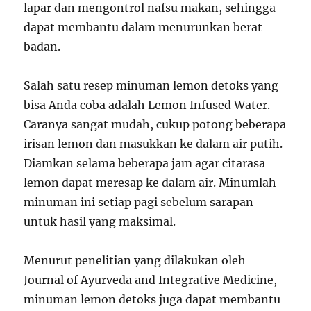
lapar dan mengontrol nafsu makan, sehingga
dapat membantu dalam menurunkan berat
badan.
Salah satu resep minuman lemon detoks yang
bisa Anda coba adalah Lemon Infused Water.
Caranya sangat mudah, cukup potong beberapa
irisan lemon dan masukkan ke dalam air putih.
Diamkan selama beberapa jam agar citarasa
lemon dapat meresap ke dalam air. Minumlah
minuman ini setiap pagi sebelum sarapan
untuk hasil yang maksimal.
Menurut penelitian yang dilakukan oleh
Journal of Ayurveda and Integrative Medicine,
minuman lemon detoks juga dapat membantu