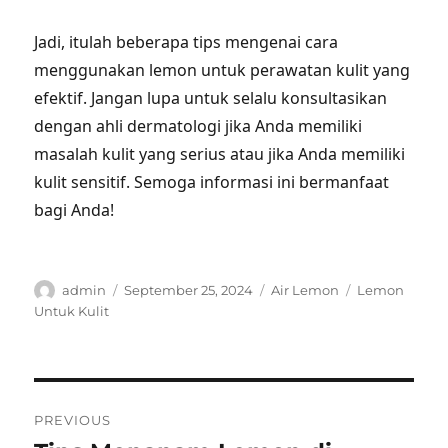
Jadi, itulah beberapa tips mengenai cara
menggunakan lemon untuk perawatan kulit yang
efektif. Jangan lupa untuk selalu konsultasikan
dengan ahli dermatologi jika Anda memiliki
masalah kulit yang serius atau jika Anda memiliki
kulit sensitif. Semoga informasi ini bermanfaat
bagi Anda!
Author
Posted
Categories
Tags
admin
September 25, 2024
Air Lemon
Lemon
on
Untuk Kulit
Post
PREVIOUS
navigation