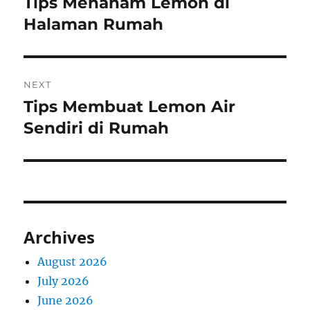
Tips Menanam Lemon di
Previous
post:
Halaman Rumah
NEXT
Tips Membuat Lemon Air
Next
post:
Sendiri di Rumah
Archives
August 2026
July 2026
June 2026