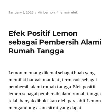
Posted
Categories
Tags
January 5, 2026
Air Lemon
lemon efek
on
Efek Positif Lemon
sebagai Pembersih Alami
Rumah Tangga
Lemon memang dikenal sebagai buah yang
memiliki banyak manfaat, termasuk sebagai
pembersih alami rumah tangga. Efek positif
lemon sebagai pembersih alami rumah tangga
telah banyak dibuktikan oleh para ahli. Lemon
mengandung asam sitrat yang dapat