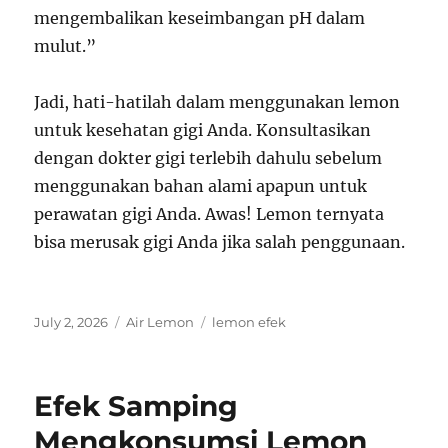
mengembalikan keseimbangan pH dalam
mulut.”
Jadi, hati-hatilah dalam menggunakan lemon
untuk kesehatan gigi Anda. Konsultasikan
dengan dokter gigi terlebih dahulu sebelum
menggunakan bahan alami apapun untuk
perawatan gigi Anda. Awas! Lemon ternyata
bisa merusak gigi Anda jika salah penggunaan.
Posted
Categories
Tags
July 2, 2026
Air Lemon
lemon efek
on
Efek Samping
Mengkonsumsi Lemon