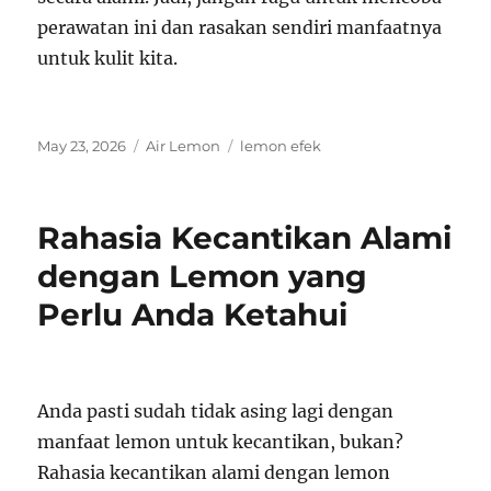
perawatan ini dan rasakan sendiri manfaatnya
untuk kulit kita.
Posted
Categories
Tags
May 23, 2026
Air Lemon
lemon efek
on
Rahasia Kecantikan Alami
dengan Lemon yang
Perlu Anda Ketahui
Anda pasti sudah tidak asing lagi dengan
manfaat lemon untuk kecantikan, bukan?
Rahasia kecantikan alami dengan lemon