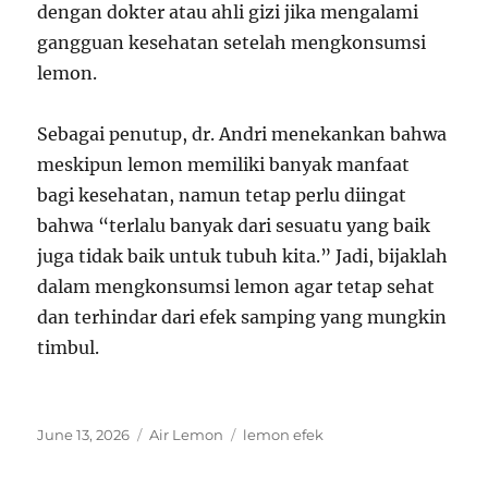
dengan dokter atau ahli gizi jika mengalami
gangguan kesehatan setelah mengkonsumsi
lemon.
Sebagai penutup, dr. Andri menekankan bahwa
meskipun lemon memiliki banyak manfaat
bagi kesehatan, namun tetap perlu diingat
bahwa “terlalu banyak dari sesuatu yang baik
juga tidak baik untuk tubuh kita.” Jadi, bijaklah
dalam mengkonsumsi lemon agar tetap sehat
dan terhindar dari efek samping yang mungkin
timbul.
Posted
Categories
Tags
June 13, 2026
Air Lemon
lemon efek
on