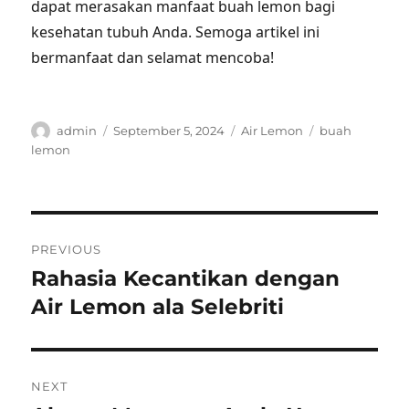
dapat merasakan manfaat buah lemon bagi
kesehatan tubuh Anda. Semoga artikel ini
bermanfaat dan selamat mencoba!
Author
Posted
Categories
Tags
admin
September 5, 2024
Air Lemon
buah
on
lemon
Post
PREVIOUS
navigation
Rahasia Kecantikan dengan
Previous
post:
Air Lemon ala Selebriti
NEXT