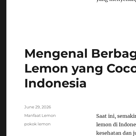
Mengenal Berbag
Lemon yang Coco
Indonesia
Posted
June 29, 2026
on
Categories
Manfaat Lemon
Saat ini, semak
Tags
pokok lemon
lemon di Indone
kesehatan dan j