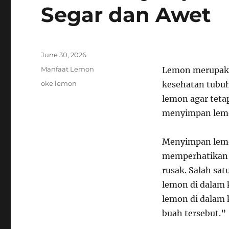
Segar dan Awet
Posted
June 30, 2026
on
Categories
Manfaat Lemon
Lemon merupakan
Tags
oke lemon
kesehatan tubuh
lemon agar tetap
menyimpan lemon
Menyimpan lemo
memperhatikan b
rusak. Salah sa
lemon di dalam 
lemon di dalam 
buah tersebut.”