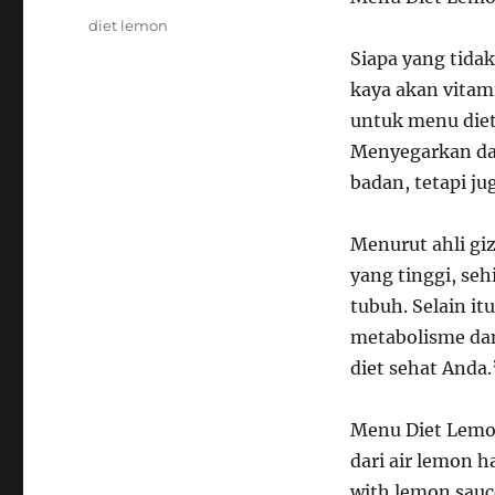
Tags
diet lemon
Siapa yang tida
kaya akan vitami
untuk menu die
Menyegarkan dan
badan, tetapi j
Menurut ahli gi
yang tinggi, se
tubuh. Selain i
metabolisme da
diet sehat Anda.
Menu Diet Lemo
dari air lemon h
with lemon sauc