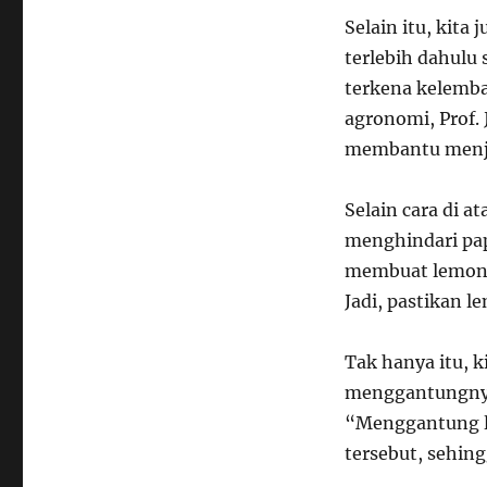
Selain itu, kit
terlebih dahulu 
terkena kelemba
agronomi, Prof.
membantu menja
Selain cara di a
menghindari pap
membuat lemon 
Jadi, pastikan 
Tak hanya itu, 
menggantungnya.
“Menggantung le
tersebut, sehin