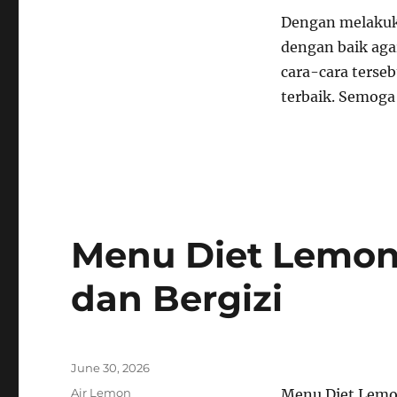
Dengan melakuka
dengan baik aga
cara-cara terse
terbaik. Semoga
Menu Diet Lemo
dan Bergizi
Posted
June 30, 2026
on
Categories
Air Lemon
Menu Diet Lemo