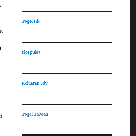
k
Togel Hk
ut
i
slot pulsa
Keluaran Sdy
Togel Taiwan
n