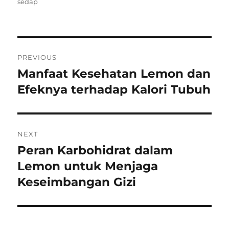
on
sedap
Post
PREVIOUS
navigation
Manfaat Kesehatan Lemon dan
Previous
post:
Efeknya terhadap Kalori Tubuh
NEXT
Peran Karbohidrat dalam
Next
post:
Lemon untuk Menjaga
Keseimbangan Gizi