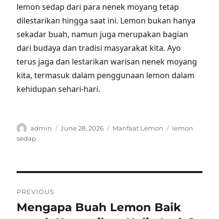
lemon sedap dari para nenek moyang tetap
dilestarikan hingga saat ini. Lemon bukan hanya
sekadar buah, namun juga merupakan bagian
dari budaya dan tradisi masyarakat kita. Ayo
terus jaga dan lestarikan warisan nenek moyang
kita, termasuk dalam penggunaan lemon dalam
kehidupan sehari-hari.
Author
Posted
Categories
Tags
admin
June 28, 2026
Manfaat Lemon
lemon
on
sedap
Post
PREVIOUS
navigation
Mengapa Buah Lemon Baik
Previous