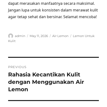
dapat merasakan manfaatnya secara maksimal.
Jangan lupa untuk konsisten dalam merawat kulit
agar tetap sehat dan bersinar. Selamat mencoba!
Author
Posted
Categories
Tags
admin
May 11, 2026
Air Lemon
Lemon Untuk
on
Kulit
Post
PREVIOUS
navigation
Rahasia Kecantikan Kulit
Previous
post:
dengan Menggunakan Air
Lemon