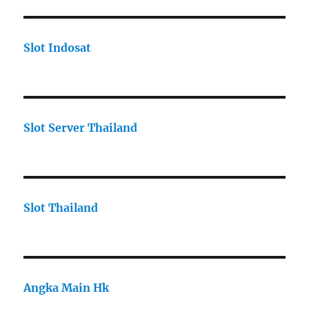
Slot Indosat
Slot Server Thailand
Slot Thailand
Angka Main Hk