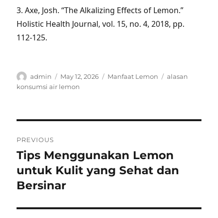
3. Axe, Josh. “The Alkalizing Effects of Lemon.”
Holistic Health Journal, vol. 15, no. 4, 2018, pp.
112-125.
Author
Posted
Categories
Tags
admin
May 12, 2026
Manfaat Lemon
alasan
on
konsumsi air lemon
Post
PREVIOUS
navigation
Tips Menggunakan Lemon
Previous
post:
untuk Kulit yang Sehat dan
Bersinar