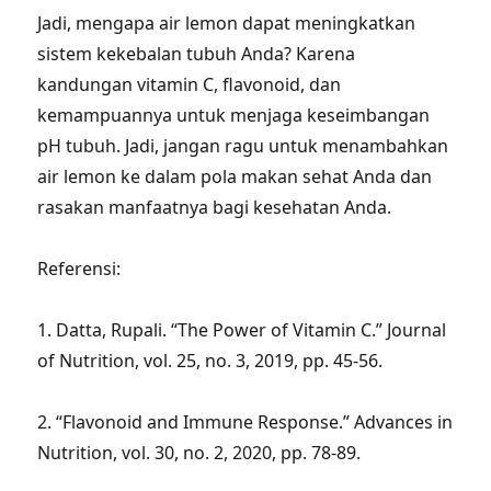
Jadi, mengapa air lemon dapat meningkatkan
sistem kekebalan tubuh Anda? Karena
kandungan vitamin C, flavonoid, dan
kemampuannya untuk menjaga keseimbangan
pH tubuh. Jadi, jangan ragu untuk menambahkan
air lemon ke dalam pola makan sehat Anda dan
rasakan manfaatnya bagi kesehatan Anda.
Referensi:
1. Datta, Rupali. “The Power of Vitamin C.” Journal
of Nutrition, vol. 25, no. 3, 2019, pp. 45-56.
2. “Flavonoid and Immune Response.” Advances in
Nutrition, vol. 30, no. 2, 2020, pp. 78-89.