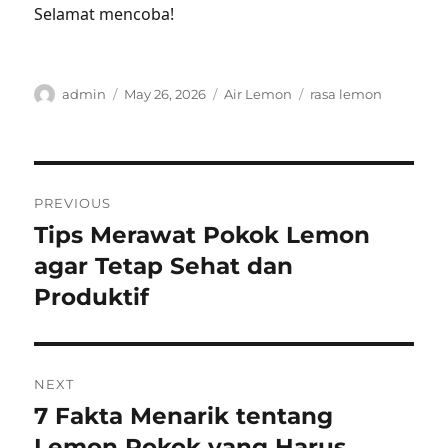
Selamat mencoba!
Author
Posted
Categories
Tags
admin
May 26, 2026
Air Lemon
rasa lemon
on
Post
PREVIOUS
navigation
Tips Merawat Pokok Lemon
Previous
post:
agar Tetap Sehat dan
Produktif
NEXT
7 Fakta Menarik tentang
Next
post:
Lemon Pokok yang Harus