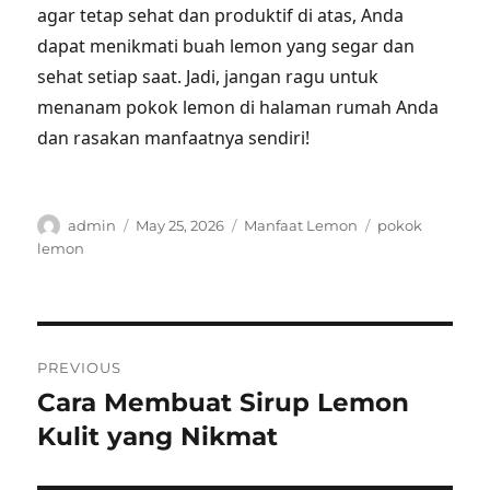
agar tetap sehat dan produktif di atas, Anda
dapat menikmati buah lemon yang segar dan
sehat setiap saat. Jadi, jangan ragu untuk
menanam pokok lemon di halaman rumah Anda
dan rasakan manfaatnya sendiri!
Author
Posted
Categories
Tags
admin
May 25, 2026
Manfaat Lemon
pokok
on
lemon
Post
PREVIOUS
navigation
Cara Membuat Sirup Lemon
Previous
post:
Kulit yang Nikmat