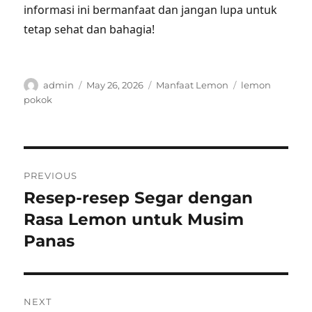
informasi ini bermanfaat dan jangan lupa untuk
tetap sehat dan bahagia!
Author
Posted
Categories
Tags
admin
May 26, 2026
Manfaat Lemon
lemon
on
pokok
Post
PREVIOUS
navigation
Resep-resep Segar dengan
Previous
post:
Rasa Lemon untuk Musim
Panas
NEXT