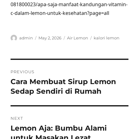
081800023/apa-saja-manfaat-kandungan-vitamin-
c-dalam-lemon-untuk-kesehatan?page=all
Author
Posted
Categories
Tags
admin
May 2, 2026
Air Lemon
kalori lemon
on
Post
PREVIOUS
navigation
Cara Membuat Sirup Lemon
Previous
post:
Sedap Sendiri di Rumah
NEXT
Lemon Aja: Bumbu Alami
Next
post:
untuk Masakan Lezat