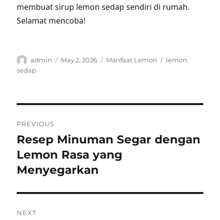
membuat sirup lemon sedap sendiri di rumah.
Selamat mencoba!
Author
Posted
Categories
Tags
admin
May 2, 2026
Manfaat Lemon
lemon
on
sedap
Post
PREVIOUS
navigation
Resep Minuman Segar dengan
Previous
post:
Lemon Rasa yang
Menyegarkan
NEXT