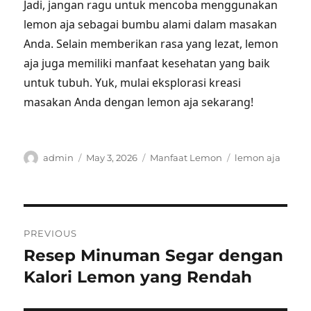
Jadi, jangan ragu untuk mencoba menggunakan
lemon aja sebagai bumbu alami dalam masakan
Anda. Selain memberikan rasa yang lezat, lemon
aja juga memiliki manfaat kesehatan yang baik
untuk tubuh. Yuk, mulai eksplorasi kreasi
masakan Anda dengan lemon aja sekarang!
Author
Posted
Categories
Tags
admin
May 3, 2026
Manfaat Lemon
lemon aja
on
Post
PREVIOUS
navigation
Resep Minuman Segar dengan
Previous
post:
Kalori Lemon yang Rendah