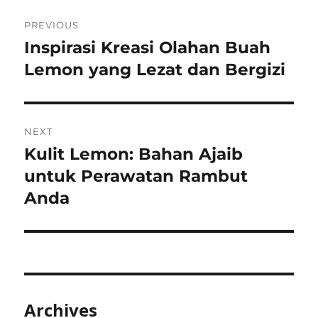
Post
PREVIOUS
navigation
Inspirasi Kreasi Olahan Buah
Previous
post:
Lemon yang Lezat dan Bergizi
NEXT
Kulit Lemon: Bahan Ajaib
Next
post:
untuk Perawatan Rambut
Anda
Archives