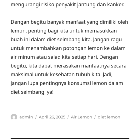
mengurangi risiko penyakit jantung dan kanker.
Dengan begitu banyak manfaat yang dimiliki oleh
lemon, penting bagi kita untuk memasukkan
buah ini dalam diet seimbang kita. Jangan ragu
untuk menambahkan potongan lemon ke dalam
air minum atau salad kita setiap hari. Dengan
begitu, kita dapat merasakan manfaatnya secara
maksimal untuk kesehatan tubuh kita. Jadi,
jangan lupa pentingnya konsumsi lemon dalam
diet seimbang, ya!
Author
Posted
Categories
Tags
admin
April 26, 2025
Air Lemon
diet lemon
on