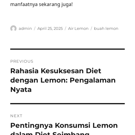
manfaatnya sekarang juga!
Author
Posted
Categories
Tags
admin
April 25, 2025
Air Lemon
buah lemon
on
Post
PREVIOUS
navigation
Rahasia Kesuksesan Diet
Previous
post:
dengan Lemon: Pengalaman
Nyata
NEXT
Pentingnya Konsumsi Lemon
Next
post:
dalam Diet Seimbang