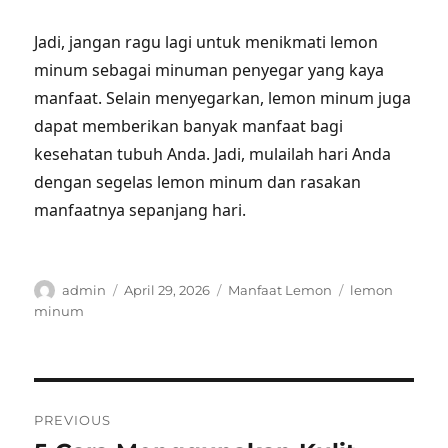
Jadi, jangan ragu lagi untuk menikmati lemon
minum sebagai minuman penyegar yang kaya
manfaat. Selain menyegarkan, lemon minum juga
dapat memberikan banyak manfaat bagi
kesehatan tubuh Anda. Jadi, mulailah hari Anda
dengan segelas lemon minum dan rasakan
manfaatnya sepanjang hari.
Author
Posted
Categories
Tags
admin
April 29, 2026
Manfaat Lemon
lemon
on
minum
Post
PREVIOUS
navigation