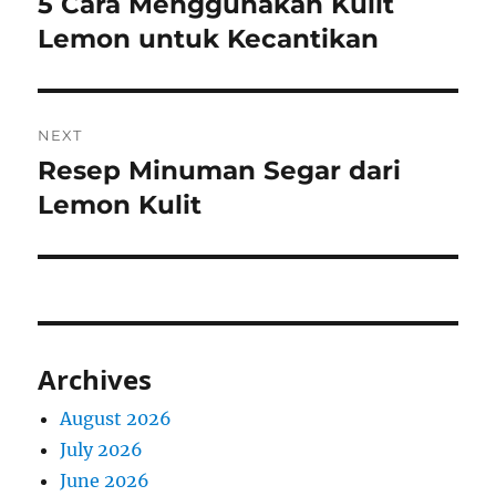
5 Cara Menggunakan Kulit
Previous
post:
Lemon untuk Kecantikan
NEXT
Resep Minuman Segar dari
Next
post:
Lemon Kulit
Archives
August 2026
July 2026
June 2026