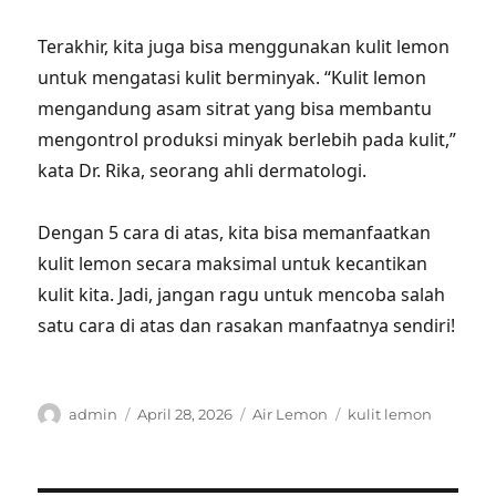
Terakhir, kita juga bisa menggunakan kulit lemon
untuk mengatasi kulit berminyak. “Kulit lemon
mengandung asam sitrat yang bisa membantu
mengontrol produksi minyak berlebih pada kulit,”
kata Dr. Rika, seorang ahli dermatologi.
Dengan 5 cara di atas, kita bisa memanfaatkan
kulit lemon secara maksimal untuk kecantikan
kulit kita. Jadi, jangan ragu untuk mencoba salah
satu cara di atas dan rasakan manfaatnya sendiri!
Author
Posted
Categories
Tags
admin
April 28, 2026
Air Lemon
kulit lemon
on