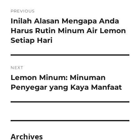
Post
PREVIOUS
navigation
Inilah Alasan Mengapa Anda
Previous
post:
Harus Rutin Minum Air Lemon
Setiap Hari
NEXT
Lemon Minum: Minuman
Next
post:
Penyegar yang Kaya Manfaat
Archives