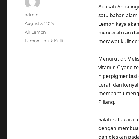
Apakah Anda ingi
Author
satu bahan alam
admin
Posted
Lemon kaya akan
August 3, 2025
on
Categories
mencerahkan dan 
Air Lemon
Tags
merawat kulit ce
Lemon Untuk Kulit
Menurut dr. Melis
vitamin C yang 
hiperpigmentasi 
cerah dan kenyal
membantu mengur
Piliang.
Salah satu cara
dengan membuat
dan oleskan pada