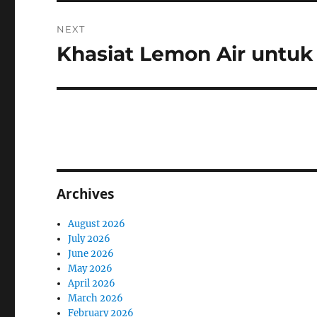
NEXT
Khasiat Lemon Air untuk
Next
post:
Archives
August 2026
July 2026
June 2026
May 2026
April 2026
March 2026
February 2026