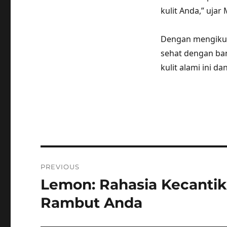
kulit Anda,” ujar 
Dengan mengikuti 
sehat dengan ba
kulit alami ini 
Post
PREVIOUS
navigation
Lemon: Rahasia Kecantik
Previous
post:
Rambut Anda