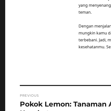
yang menyenangka
teman.
Dengan menjalan
mungkin kamu da
terbebani. Jadi,
kesehatanmu. S
Post
PREVIOUS
navigation
Pokok Lemon: Tanaman A
Previous
post: