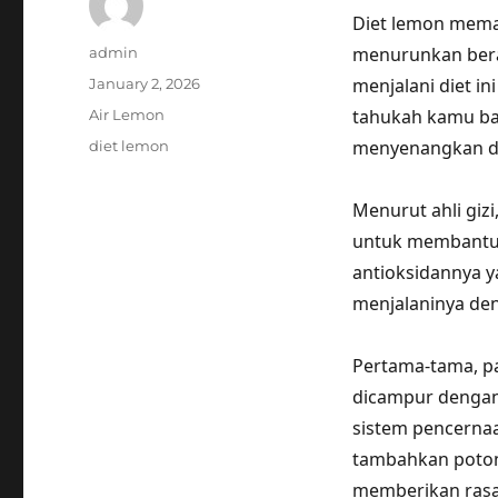
Diet lemon mema
Author
menurunkan berat
admin
Posted
menjalani diet in
January 2, 2026
on
Categories
tahukah kamu ba
Air Lemon
Tags
menyenangkan 
diet lemon
Menurut ahli gizi
untuk membantu 
antioksidannya y
menjalaninya de
Pertama-tama, p
dicampur dengan
sistem pencernaa
tambahkan poton
memberikan rasa