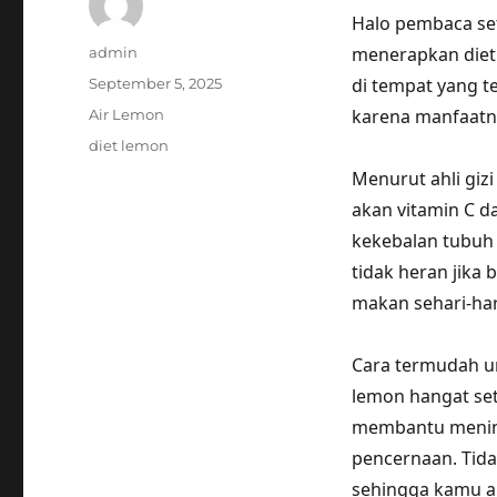
Halo pembaca se
Author
menerapkan diet 
admin
Posted
di tempat yang t
September 5, 2025
on
Categories
karena manfaatny
Air Lemon
Tags
diet lemon
Menurut ahli giz
akan vitamin C d
kekebalan tubuh 
tidak heran jik
makan sehari-har
Cara termudah u
lemon hangat set
membantu menin
pencernaan. Tida
sehingga kamu a