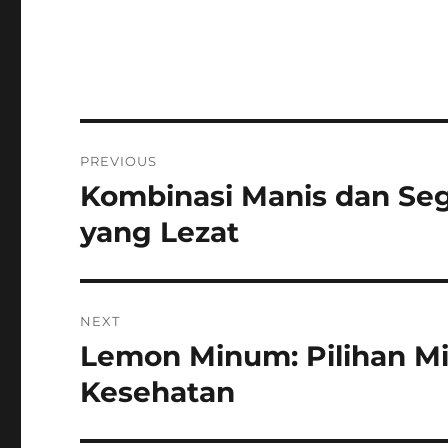
Post
PREVIOUS
navigation
Kombinasi Manis dan Se
Previous
post:
yang Lezat
NEXT
Lemon Minum: Pilihan M
Next
post:
Kesehatan