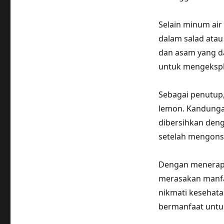
Selain minum ai
dalam salad atau
dan asam yang da
untuk mengekspl
Sebagai penutup
lemon. Kandunga
dibersihkan deng
setelah mengon
Dengan menerapk
merasakan manfaa
nikmati kesehata
bermanfaat untu