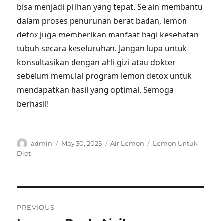
bisa menjadi pilihan yang tepat. Selain membantu
dalam proses penurunan berat badan, lemon
detox juga memberikan manfaat bagi kesehatan
tubuh secara keseluruhan. Jangan lupa untuk
konsultasikan dengan ahli gizi atau dokter
sebelum memulai program lemon detox untuk
mendapatkan hasil yang optimal. Semoga
berhasil!
Author
Posted
Categories
Tags
admin
May 30, 2025
Air Lemon
Lemon Untuk
on
Diet
Post
PREVIOUS
navigation