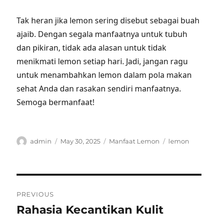
Tak heran jika lemon sering disebut sebagai buah
ajaib. Dengan segala manfaatnya untuk tubuh
dan pikiran, tidak ada alasan untuk tidak
menikmati lemon setiap hari. Jadi, jangan ragu
untuk menambahkan lemon dalam pola makan
sehat Anda dan rasakan sendiri manfaatnya.
Semoga bermanfaat!
Author
Posted
Categories
Tags
admin
May 30, 2025
Manfaat Lemon
lemon
on
Post
PREVIOUS
navigation
Rahasia Kecantikan Kulit
Previous