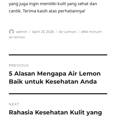
yang juga ingin memiliki kulit yang sehat dan
cantik. Terima kasih atas perhatiannya!
Author
Posted
Categories
Tags
admin
April 23, 2026
Air Lemon
efek minum
on
air lemon
Post
PREVIOUS
navigation
5 Alasan Mengapa Air Lemon
Previous
post:
Baik untuk Kesehatan Anda
NEXT
Rahasia Kesehatan Kulit yang
Next