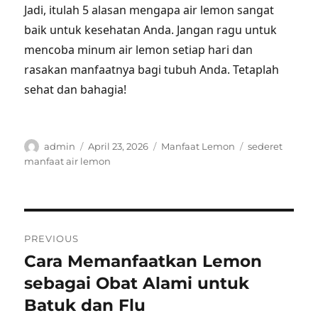
Jadi, itulah 5 alasan mengapa air lemon sangat
baik untuk kesehatan Anda. Jangan ragu untuk
mencoba minum air lemon setiap hari dan
rasakan manfaatnya bagi tubuh Anda. Tetaplah
sehat dan bahagia!
Author
Posted
Categories
Tags
admin
April 23, 2026
Manfaat Lemon
sederet
on
manfaat air lemon
Post
PREVIOUS
navigation
Cara Memanfaatkan Lemon
Previous
post:
sebagai Obat Alami untuk
Batuk dan Flu