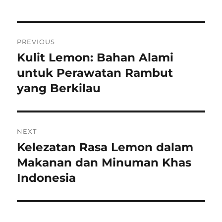
Post
PREVIOUS
navigation
Kulit Lemon: Bahan Alami
Previous
post:
untuk Perawatan Rambut
yang Berkilau
NEXT
Kelezatan Rasa Lemon dalam
Next
post:
Makanan dan Minuman Khas
Indonesia