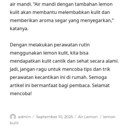
air mandi. “Air mandi dengan tambahan lemon
kulit akan membantu melembabkan kulit dan
memberikan aroma segar yang menyegarkan,”
katanya.
Dengan melakukan perawatan rutin
menggunakan lemon kulit, kita bisa
mendapatkan kulit cantik dan sehat secara alami.
Jadi, jangan ragu untuk mencoba tips dan trik
perawatan kecantikan ini di rumah. Semoga
artikel ini bermanfaat bagi pembaca. Selamat
mencoba!
Author
Posted
Categories
Tags
admin
September 10, 2025
Air Lemon
lemon
on
kulit