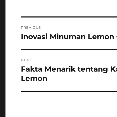
Post
PREVIOUS
navigation
Inovasi Minuman Lemon 
Previous
post:
NEXT
Fakta Menarik tentang K
Next
post:
Lemon