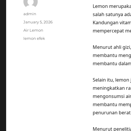
Lemon merupakan
Author
salah satunya ad
admin
Posted
Kandungan vitam
January 5, 2026
on
Categories
mempercepat met
Air Lemon
Tags
lemon efek
Menurut ahli giz
membantu mengur
membantu dalam 
Selain itu, lem
meningkatkan ra
mengonsumsi air
membantu mempe
penurunan berat
Menurut peneliti