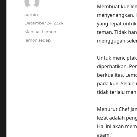
Membuat kue lem
Author
menyenangkan. Ku
admin
Posted
yang tepat untu
December 24, 2024
on
Categories
teman. Tidak han
Manfaat Lemon
Tags
menggugah seler
lemon sedap
Untuk menciptaka
diperhatikan. P
berkualitas. Lem
pada kue. Selain
tidak terlalu mani
Menurut Chef Ja
lezat adalah pen
Hal ini akan mem
asam.”