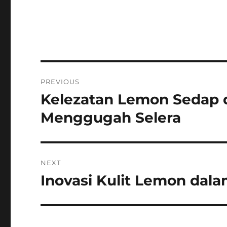
Post
PREVIOUS
navigation
Kelezatan Lemon Sedap d
Previous
post:
Menggugah Selera
NEXT
Inovasi Kulit Lemon dal
Next
post: