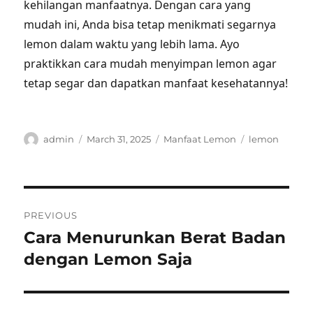
kehilangan manfaatnya. Dengan cara yang
mudah ini, Anda bisa tetap menikmati segarnya
lemon dalam waktu yang lebih lama. Ayo
praktikkan cara mudah menyimpan lemon agar
tetap segar dan dapatkan manfaat kesehatannya!
Author
Posted
Categories
Tags
admin
March 31, 2025
Manfaat Lemon
lemon
on
Post
PREVIOUS
navigation
Cara Menurunkan Berat Badan
Previous
post:
dengan Lemon Saja