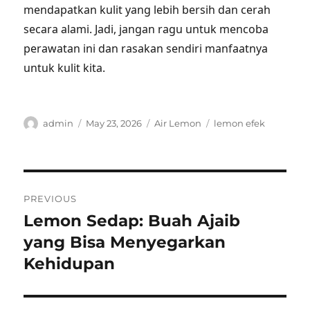
mendapatkan kulit yang lebih bersih dan cerah
secara alami. Jadi, jangan ragu untuk mencoba
perawatan ini dan rasakan sendiri manfaatnya
untuk kulit kita.
Author
Posted
Categories
Tags
admin
May 23, 2026
Air Lemon
lemon efek
on
Post
PREVIOUS
navigation
Lemon Sedap: Buah Ajaib
Previous
post:
yang Bisa Menyegarkan
Kehidupan