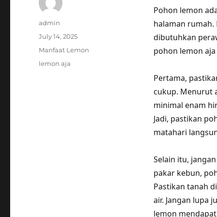
Pohon lemon ada
Author
halaman rumah. 
admin
Posted
dibutuhkan peraw
July 14, 2025
on
Categories
pohon lemon aja 
Manfaat Lemon
Tags
lemon aja
Pertama, pastik
cukup. Menurut 
minimal enam hin
Jadi, pastikan p
matahari langsu
Selain itu, jang
pakar kebun, po
Pastikan tanah d
air. Jangan lupa
lemon mendapatk