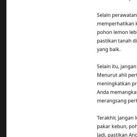
Selain perawatan
memperhatikan ko
pohon lemon lebi
pastikan tanah d
yang baik.
Selain itu, jang
Menurut ahli pe
meningkatkan pr
Anda memangkas 
merangsang per
Terakhir, jangan
pakar kebun, po
Jadi, pastikan A