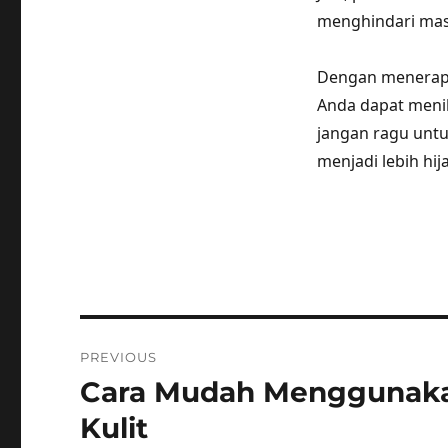
menghindari masa
Dengan menerapk
Anda dapat menik
jangan ragu untu
menjadi lebih hi
Post
PREVIOUS
navigation
Cara Mudah Menggunaka
Previous
post:
Kulit