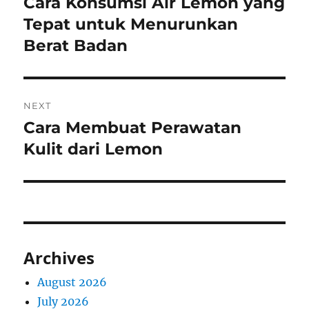
Cara Konsumsi Air Lemon yang
Previous
post:
Tepat untuk Menurunkan
Berat Badan
NEXT
Cara Membuat Perawatan
Next
post:
Kulit dari Lemon
Archives
August 2026
July 2026