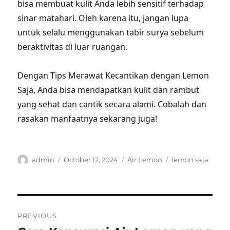
bisa membuat kulit Anda lebih sensitif terhadap
sinar matahari. Oleh karena itu, jangan lupa
untuk selalu menggunakan tabir surya sebelum
beraktivitas di luar ruangan.
Dengan Tips Merawat Kecantikan dengan Lemon
Saja, Anda bisa mendapatkan kulit dan rambut
yang sehat dan cantik secara alami. Cobalah dan
rasakan manfaatnya sekarang juga!
Author
Posted
Categories
Tags
admin
October 12, 2024
Air Lemon
lemon saja
on
Post
PREVIOUS
navigation