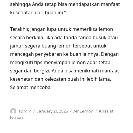
sehingga Anda tetap bisa mendapatkan manfaat
kesehatan dari buah ini.”
Terakhir, jangan lupa untuk memeriksa lemon
secara berkala. Jika ada tanda-tanda busuk atau
jamur, segera buang lemon tersebut untuk
mencegah penyebaran ke buah lainnya. Dengan
mengikuti tips menyimpan lemon agar tetap
segar dan bergizi, Anda bisa menikmati manfaat
kesehatan dan kelezatan buah ini lebih lama.
Selamat mencoba!
Author
Posted
Categories
Tags
admin
January 21, 2026
Air Lemon
Khasiat
on
lemon