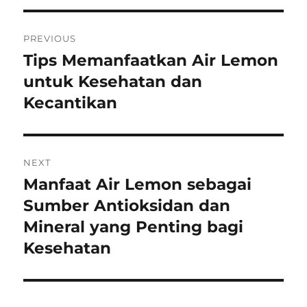
Post
PREVIOUS
navigation
Tips Memanfaatkan Air Lemon
Previous
post:
untuk Kesehatan dan
Kecantikan
NEXT
Manfaat Air Lemon sebagai
Next
post:
Sumber Antioksidan dan
Mineral yang Penting bagi
Kesehatan