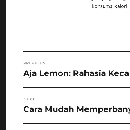
konsumsi kalori 
Post
PREVIOUS
navigation
Aja Lemon: Rahasia Kecan
Previous
post:
NEXT
Cara Mudah Memperban
Next
post: