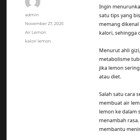
Ingin menurunkan
Author
satu tips yang b
admin
Posted
memang dikenal 
November 27, 2025
on
Categories
kalori, sehingg
Air Lemon
Tags
kalori lemon
Menurut ahli gi
metabolisme tubu
jika lemon serin
atau diet.
Salah satu cara
membuat air lem
lemon ke dalam s
menambah rasa. M
membantu menin