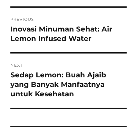
Post
PREVIOUS
navigation
Inovasi Minuman Sehat: Air
Previous
post:
Lemon Infused Water
NEXT
Sedap Lemon: Buah Ajaib
Next
post:
yang Banyak Manfaatnya
untuk Kesehatan