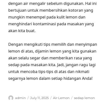
dengan air mengalir sebelum digunakan. Hal ini
bertujuan untuk membersihkan kotoran yang
mungkin menempel pada kulit lemon dan
menghindari kontaminasi pada masakan yang
akan kita buat.
Dengan mengikuti tips memilih dan menyimpan
lemon di atas, dijamin lemon yang kita gunakan
akan selalu segar dan memberikan rasa yang
sedap pada masakan kita. Jadi, jangan ragu lagi
untuk mencoba tips-tips di atas dan nikmati
segarnya lemon dalam setiap hidangan Anda!
Author
Posted
Categories
Tags
admin
July 11, 2025
Air Lemon
sedap lemon
on