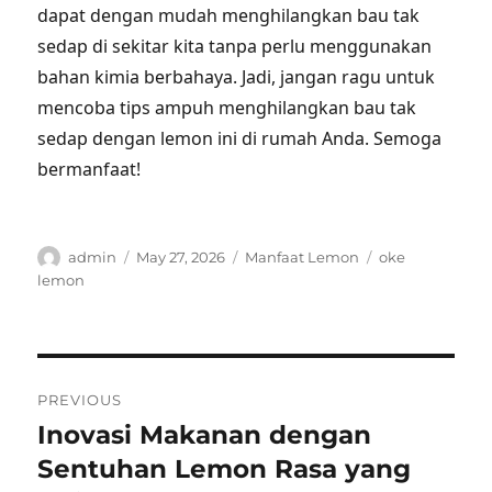
dapat dengan mudah menghilangkan bau tak
sedap di sekitar kita tanpa perlu menggunakan
bahan kimia berbahaya. Jadi, jangan ragu untuk
mencoba tips ampuh menghilangkan bau tak
sedap dengan lemon ini di rumah Anda. Semoga
bermanfaat!
Author
Posted
Categories
Tags
admin
May 27, 2026
Manfaat Lemon
oke
on
lemon
Post
PREVIOUS
navigation
Inovasi Makanan dengan
Previous
post:
Sentuhan Lemon Rasa yang