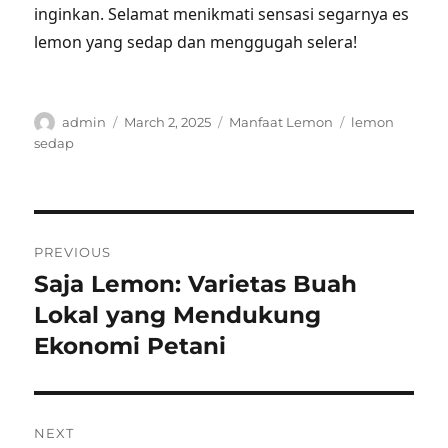
inginkan. Selamat menikmati sensasi segarnya es
lemon yang sedap dan menggugah selera!
Author
Posted
Categories
Tags
admin
March 2, 2025
Manfaat Lemon
lemon
on
sedap
Post
PREVIOUS
navigation
Saja Lemon: Varietas Buah
Previous
post:
Lokal yang Mendukung
Ekonomi Petani
NEXT