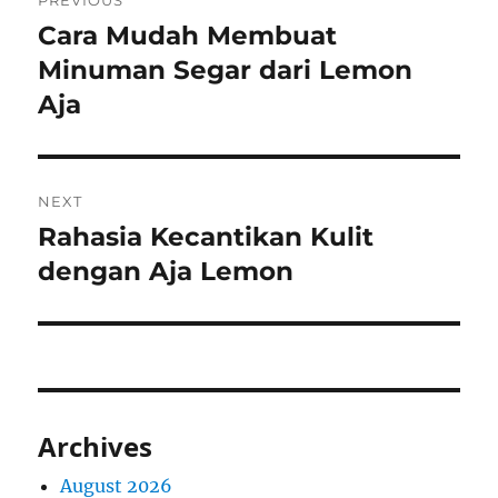
PREVIOUS
navigation
Cara Mudah Membuat
Previous
post:
Minuman Segar dari Lemon
Aja
NEXT
Rahasia Kecantikan Kulit
Next
post:
dengan Aja Lemon
Archives
August 2026