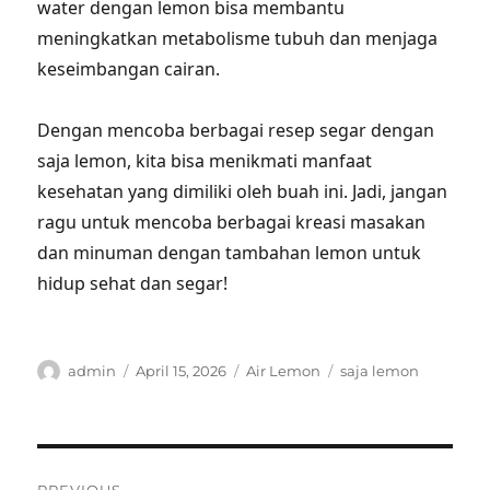
water dengan lemon bisa membantu
meningkatkan metabolisme tubuh dan menjaga
keseimbangan cairan.
Dengan mencoba berbagai resep segar dengan
saja lemon, kita bisa menikmati manfaat
kesehatan yang dimiliki oleh buah ini. Jadi, jangan
ragu untuk mencoba berbagai kreasi masakan
dan minuman dengan tambahan lemon untuk
hidup sehat dan segar!
Author
Posted
Categories
Tags
admin
April 15, 2026
Air Lemon
saja lemon
on
Post