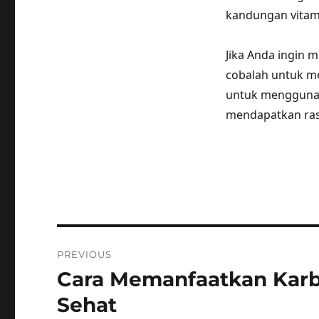
kandungan vitami
Jika Anda ingin 
cobalah untuk men
untuk menggunak
mendapatkan ras
Post
PREVIOUS
navigation
Cara Memanfaatkan Karb
Previous
post:
Sehat