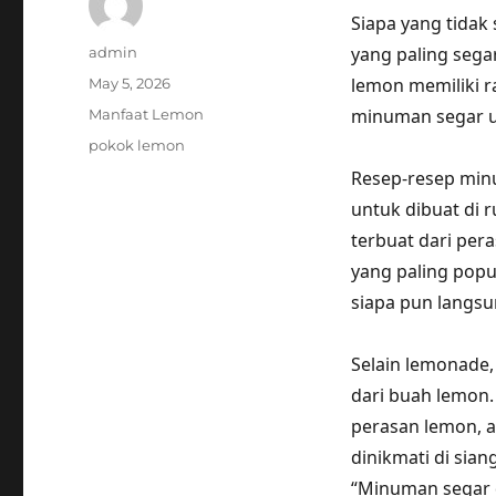
Siapa yang tida
Author
yang paling seg
admin
Posted
lemon memiliki r
May 5, 2026
on
Categories
minuman segar u
Manfaat Lemon
Tags
pokok lemon
Resep-resep min
untuk dibuat di 
terbuat dari per
yang paling pop
siapa pun langsu
Selain lemonade,
dari buah lemon.
perasan lemon, a
dinikmati di sian
“Minuman segar 