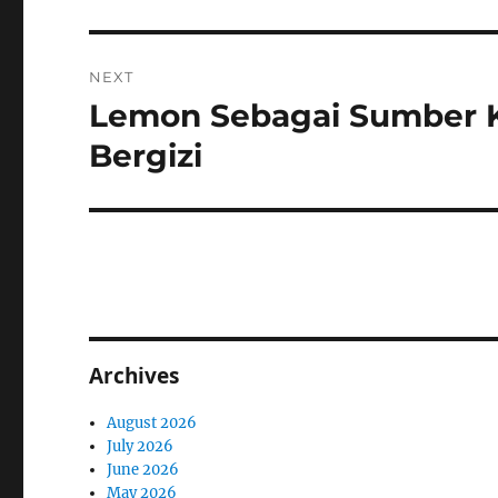
NEXT
Lemon Sebagai Sumber K
Next
post:
Bergizi
Archives
August 2026
July 2026
June 2026
May 2026