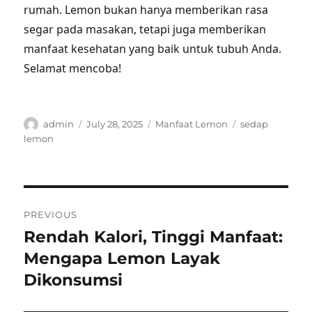
rumah. Lemon bukan hanya memberikan rasa
segar pada masakan, tetapi juga memberikan
manfaat kesehatan yang baik untuk tubuh Anda.
Selamat mencoba!
Author
Posted
Categories
Tags
admin
July 28, 2025
Manfaat Lemon
sedap
on
lemon
Post
PREVIOUS
navigation
Rendah Kalori, Tinggi Manfaat:
Previous
post:
Mengapa Lemon Layak
Dikonsumsi