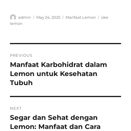
Author
Posted
Categories
Tags
admin
May 24, 2025
Manfaat Lemon
oke
on
lemon
Post
PREVIOUS
navigation
Manfaat Karbohidrat dalam
Previous
post:
Lemon untuk Kesehatan
Tubuh
NEXT
Segar dan Sehat dengan
Next
post:
Lemon: Manfaat dan Cara