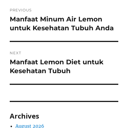
Post
PREVIOUS
navigation
Manfaat Minum Air Lemon
Previous
post:
untuk Kesehatan Tubuh Anda
NEXT
Manfaat Lemon Diet untuk
Next
post:
Kesehatan Tubuh
Archives
August 2026