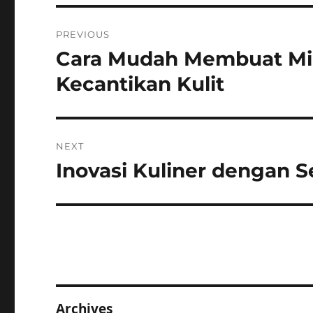
Post
PREVIOUS
navigation
Cara Mudah Membuat Min
Previous
post:
Kecantikan Kulit
NEXT
Inovasi Kuliner dengan 
Next
post:
Archives