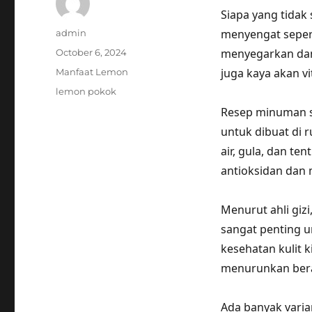
Siapa yang tidak
Author
menyengat sepert
admin
Posted
menyegarkan dan
October 6, 2024
on
Categories
juga kaya akan v
Manfaat Lemon
Tags
lemon pokok
Resep minuman s
untuk dibuat di 
air, gula, dan te
antioksidan dan 
Menurut ahli giz
sangat penting 
kesehatan kulit 
menurunkan bera
Ada banyak varia